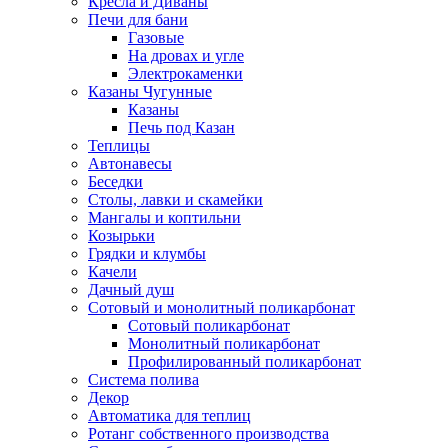
Кресла и Диваны
Печи для бани
Газовые
На дровах и угле
Электрокаменки
Казаны Чугунные
Казаны
Печь под Казан
Теплицы
Автонавесы
Беседки
Столы, лавки и скамейки
Мангалы и коптильни
Козырьки
Грядки и клумбы
Качели
Дачный душ
Сотовый и монолитный поликарбонат
Сотовый поликарбонат
Монолитный поликарбонат
Профилированный поликарбонат
Система полива
Декор
Автоматика для теплиц
Ротанг собственного производства