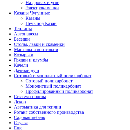
На дровах и угле
Электрокаменки
Казаны Чугунные
Казаны
Печь под Казан
Теплицы
Автонавесы
Беседки
Столы, лавки и скамейки
Мангалы и коптильни
Козырьки
Грядки и клумбы
Качели
Дачный душ
Сотовый и монолитный поликарбонат
Сотовый поликарбонат
Монолитный поликарбонат
Профилированный поликарбонат
Система полива
Декор
Автоматика для теплиц
Ротанг собственного производства
Садовая мебель
Стулья
Еще