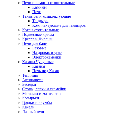
Печи и камины отопительные
Камины
Печи
Тандыры и комплектующие
Тандыры
Комплектующие для тандыров
Котлы отопительные
Подвесные кресла
Кресла и Диваны
Печи для бани
Газовые
На дровах и угле
Электрокаменки
Казаны Чугунные
Казаны
Печь под Казан
Теплицы
Автонавесы
Беседки
Столы, лавки и скамейки
Мангалы и коптильни
Козырьки
Грядки и клумбы
Качели
Дачный душ