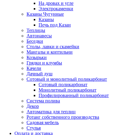
На дровах и угле
Электрокаменки
Казаны Чугунные
Казаны
Печь под Казан
Теплицы
Автонавесы
Беседки
Столы, лавки и скамейки
Мангалы и коптильни
Козырьки
Грядки и клумбы
Качели
Дачный душ
Сотовый и монолитный поликарбонат
Сотовый поликарбонат
Монолитный поликарбонат
Профилированный поликарбонат
Система полива
Декор
Автоматика для теплиц
Ротанг собственного производства
Садовая мебель
Стулья
Оплата и доставка