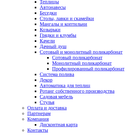
Теплицы
Автонавесы
Беседки
Столы, лавки и скамейки
Мангалы и коптильни
Козырьки
Грядки и клумбы
Качели
Дачный душ
Сотовый и монолитный поликарбонат
Сотовый поликарбонат
Монолитный поликарбонат
Профилированный поликарбонат
Система полива
Декор
Автоматика для теплиц
Ротанг собственного производства
Садовая мебель
Стулья
Оплата и доставка
Партнерам
Компания
Дисконтная карта
Контакты