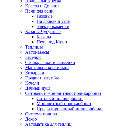
Подвесные кресла
Кресла и Диваны
Печи для бани
Газовые
На дровах и угле
Электрокаменки
Казаны Чугунные
Казаны
Печь под Казан
Теплицы
Автонавесы
Беседки
Столы, лавки и скамейки
Мангалы и коптильни
Козырьки
Грядки и клумбы
Качели
Дачный душ
Сотовый и монолитный поликарбонат
Сотовый поликарбонат
Монолитный поликарбонат
Профилированный поликарбонат
Система полива
Декор
Автоматика для теплиц