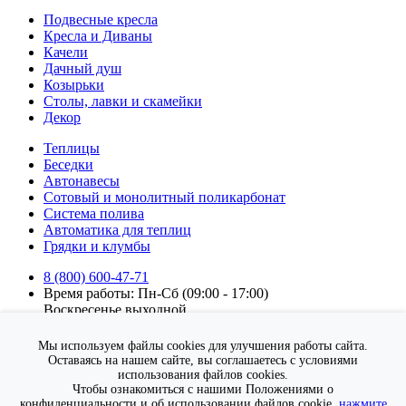
Подвесные кресла
Кресла и Диваны
Качели
Дачный душ
Козырьки
Столы, лавки и скамейки
Декор
Теплицы
Беседки
Автонавесы
Сотовый и монолитный поликарбонат
Система полива
Автоматика для теплиц
Грядки и клумбы
8 (800) 600-47-71
Время работы: Пн-Сб (09:00 - 17:00)
Воскресенье выходной.
Подписка на новости
Мы используем файлы cookies для улучшения работы сайта.
Подписаться
Оставаясь на нашем сайте, вы соглашаетесь с условиями
использования файлов cookies.
Я согласен на
обработку персональных данных
Чтобы ознакомиться с нашими Положениями о
конфиденциальности и об использовании файлов cookie,
нажмите