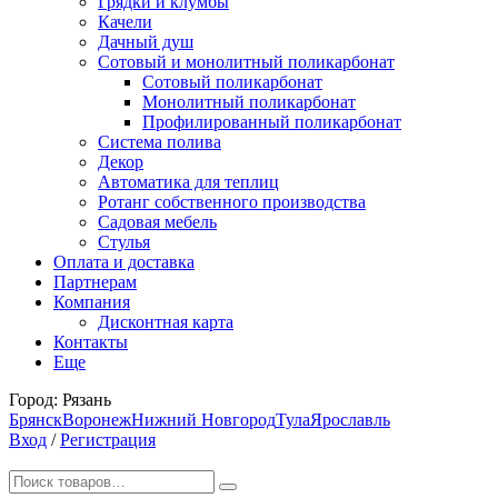
Грядки и клумбы
Качели
Дачный душ
Сотовый и монолитный поликарбонат
Сотовый поликарбонат
Монолитный поликарбонат
Профилированный поликарбонат
Система полива
Декор
Автоматика для теплиц
Ротанг собственного производства
Садовая мебель
Стулья
Оплата и доставка
Партнерам
Компания
Дисконтная карта
Контакты
Еще
Город:
Рязань
Брянск
Воронеж
Нижний Новгород
Тула
Ярославль
Вход
/
Регистрация