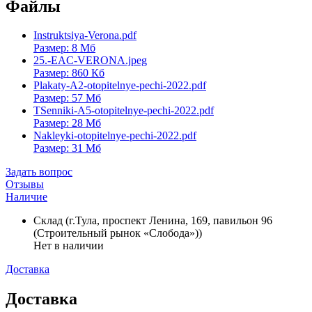
Файлы
Instruktsiya-Verona.pdf
Размер: 8 Мб
25.-EAC-VERONA.jpeg
Размер: 860 Кб
Plakaty-A2-otopitelnye-pechi-2022.pdf
Размер: 57 Мб
TSenniki-A5-otopitelnye-pechi-2022.pdf
Размер: 28 Мб
Nakleyki-otopitelnye-pechi-2022.pdf
Размер: 31 Мб
Задать вопрос
Отзывы
Наличие
Склад (г.Тула, проспект Ленина, 169, павильон 96
(Строительный рынок «Слобода»))
Нет в наличии
Доставка
Доставка