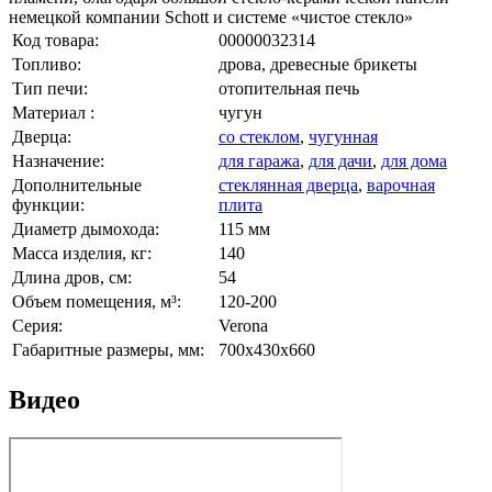
немецкой компании Sсhott и системе «чистое стекло»
Код товара:
00000032314
Топливо:
дрова, древесные брикеты
Тип печи:
отопительная печь
Материал :
чугун
Дверца:
со стеклом
,
чугунная
Назначение:
для гаража
,
для дачи
,
для дома
Дополнительные
cтеклянная дверца
,
варочная
функции:
плита
Диаметр дымохода:
115 мм
Масса изделия, кг:
140
Длина дров, см:
54
Объем помещения, м³:
120-200
Серия:
Verona
Габаритные размеры, мм:
700x430x660
Видео