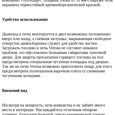
компании «Теплодар», толщина топки от 10 мм!Снаружи печь
окрашена термостойкой кремнийорганической краской.
Удобство использования
Дымоход в печи монтируется в двух возможных положениях-
вверх или назад, а съёмная заглушка, закрывающая свободное
отверстие дымосборника служит для удобства чистки .
Загружать топливо в печь Verona не составит никаких
проблем, это обусловлено большими габаритами топочной
двери. Для защиты просыпания горящего топлива на пол
предусмотрена специальная чугунная площадка под дверью.
Так же на печи Verona возможно приготовить пищу, для этого
предусмотрена полноценная варочная плита со съемными
чугунными кольцами.
Внешний вид
Несмотря на мощность, печь компактна и не займёт много
места в интерьере. Наслаждайтесь отличным обзором
пламени, благодаря большой стекло-керамической панели