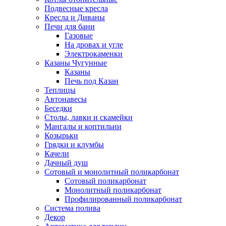
Подвесные кресла
Кресла и Диваны
Печи для бани
Газовые
На дровах и угле
Электрокаменки
Казаны Чугунные
Казаны
Печь под Казан
Теплицы
Автонавесы
Беседки
Столы, лавки и скамейки
Мангалы и коптильни
Козырьки
Грядки и клумбы
Качели
Дачный душ
Сотовый и монолитный поликарбонат
Сотовый поликарбонат
Монолитный поликарбонат
Профилированный поликарбонат
Система полива
Декор