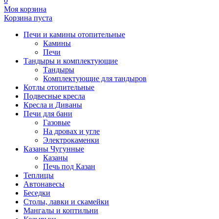
0
Моя корзина
Корзина пуста
Печи и камины отопительные
Камины
Печи
Тандыры и комплектующие
Тандыры
Комплектующие для тандыров
Котлы отопительные
Подвесные кресла
Кресла и Диваны
Печи для бани
Газовые
На дровах и угле
Электрокаменки
Казаны Чугунные
Казаны
Печь под Казан
Теплицы
Автонавесы
Беседки
Столы, лавки и скамейки
Мангалы и коптильни