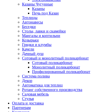
Казаны Чугунные
Казаны
Печь под Казан
Теплицы
Автонавесы
Беседки
Столы, лавки и скамейки
Мангалы и коптильни
Козырьки
Грядки и клумбы
Качели
Дачный душ
Сотовый и монолитный поликарбонат
Сотовый поликарбонат
Монолитный поликарбонат
Профилированный поликарбонат
Система полива
Декор
Автоматика для теплиц
Ротанг собственного производства
Садовая мебель
Стулья
Оплата и доставка
Партнерам