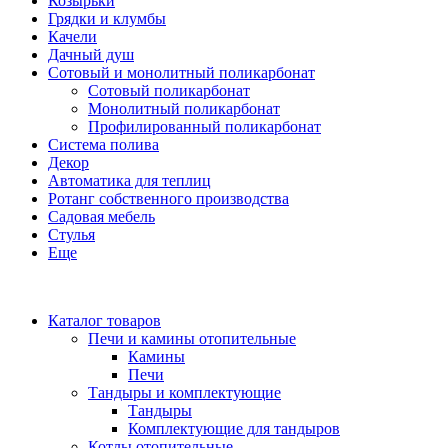
Козырьки
Грядки и клумбы
Качели
Дачный душ
Сотовый и монолитный поликарбонат
Сотовый поликарбонат
Монолитный поликарбонат
Профилированный поликарбонат
Система полива
Декор
Автоматика для теплиц
Ротанг собственного производства
Садовая мебель
Стулья
Еще
Каталог товаров
Печи и камины отопительные
Камины
Печи
Тандыры и комплектующие
Тандыры
Комплектующие для тандыров
Котлы отопительные