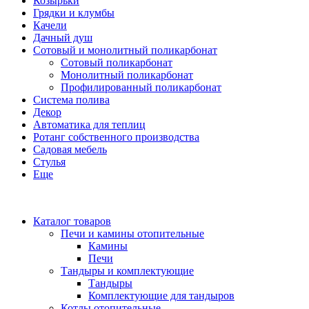
Козырьки
Грядки и клумбы
Качели
Дачный душ
Сотовый и монолитный поликарбонат
Сотовый поликарбонат
Монолитный поликарбонат
Профилированный поликарбонат
Система полива
Декор
Автоматика для теплиц
Ротанг собственного производства
Садовая мебель
Стулья
Еще
Каталог товаров
Печи и камины отопительные
Камины
Печи
Тандыры и комплектующие
Тандыры
Комплектующие для тандыров
Котлы отопительные