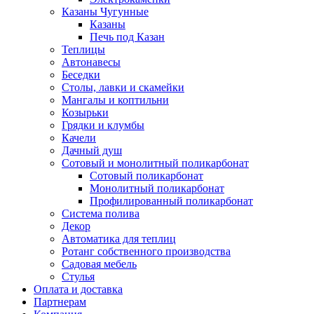
Казаны Чугунные
Казаны
Печь под Казан
Теплицы
Автонавесы
Беседки
Столы, лавки и скамейки
Мангалы и коптильни
Козырьки
Грядки и клумбы
Качели
Дачный душ
Сотовый и монолитный поликарбонат
Сотовый поликарбонат
Монолитный поликарбонат
Профилированный поликарбонат
Система полива
Декор
Автоматика для теплиц
Ротанг собственного производства
Садовая мебель
Стулья
Оплата и доставка
Партнерам