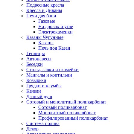
Подвесные кресла
Кресла и Диваны
Печи для бани
Газовые
На дровах и угле
Электрокаменки
Казаны Чугунные
Казаны
Печь под Казан
Теплицы
Автонавесы
Беседки
Столы, лавки и скамейки
Мангалы и коптильни
Козырьки
Грядки и клумбы
Качели
Дачный душ
Сотовый и монолитный поликарбонат
Сотовый поликарбонат
Монолитный поликарбонат
Профилированный поликарбонат
Система полива
Декор