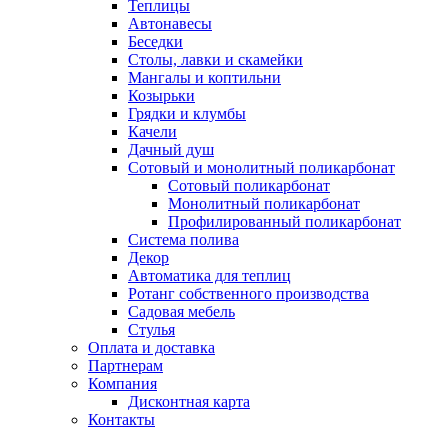
Теплицы
Автонавесы
Беседки
Столы, лавки и скамейки
Мангалы и коптильни
Козырьки
Грядки и клумбы
Качели
Дачный душ
Сотовый и монолитный поликарбонат
Сотовый поликарбонат
Монолитный поликарбонат
Профилированный поликарбонат
Система полива
Декор
Автоматика для теплиц
Ротанг собственного производства
Садовая мебель
Стулья
Оплата и доставка
Партнерам
Компания
Дисконтная карта
Контакты