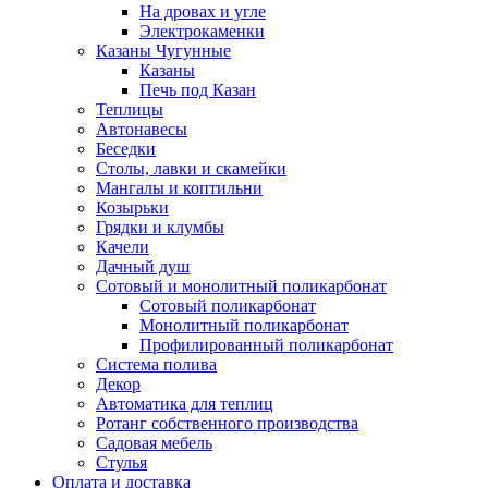
На дровах и угле
Электрокаменки
Казаны Чугунные
Казаны
Печь под Казан
Теплицы
Автонавесы
Беседки
Столы, лавки и скамейки
Мангалы и коптильни
Козырьки
Грядки и клумбы
Качели
Дачный душ
Сотовый и монолитный поликарбонат
Сотовый поликарбонат
Монолитный поликарбонат
Профилированный поликарбонат
Система полива
Декор
Автоматика для теплиц
Ротанг собственного производства
Садовая мебель
Стулья
Оплата и доставка