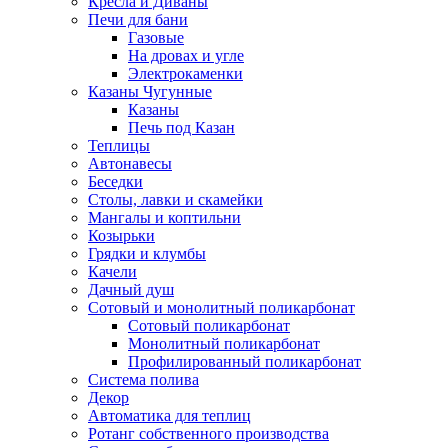
Кресла и Диваны
Печи для бани
Газовые
На дровах и угле
Электрокаменки
Казаны Чугунные
Казаны
Печь под Казан
Теплицы
Автонавесы
Беседки
Столы, лавки и скамейки
Мангалы и коптильни
Козырьки
Грядки и клумбы
Качели
Дачный душ
Сотовый и монолитный поликарбонат
Сотовый поликарбонат
Монолитный поликарбонат
Профилированный поликарбонат
Система полива
Декор
Автоматика для теплиц
Ротанг собственного производства