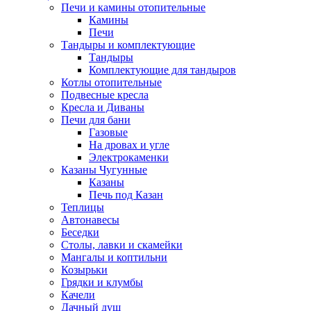
Печи и камины отопительные
Камины
Печи
Тандыры и комплектующие
Тандыры
Комплектующие для тандыров
Котлы отопительные
Подвесные кресла
Кресла и Диваны
Печи для бани
Газовые
На дровах и угле
Электрокаменки
Казаны Чугунные
Казаны
Печь под Казан
Теплицы
Автонавесы
Беседки
Столы, лавки и скамейки
Мангалы и коптильни
Козырьки
Грядки и клумбы
Качели
Дачный душ