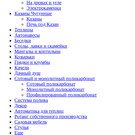
На дровах и угле
Электрокаменки
Казаны Чугунные
Казаны
Печь под Казан
Теплицы
Автонавесы
Беседки
Столы, лавки и скамейки
Мангалы и коптильни
Козырьки
Грядки и клумбы
Качели
Дачный душ
Сотовый и монолитный поликарбонат
Сотовый поликарбонат
Монолитный поликарбонат
Профилированный поликарбонат
Система полива
Декор
Автоматика для теплиц
Ротанг собственного производства
Садовая мебель
Стулья
Еще